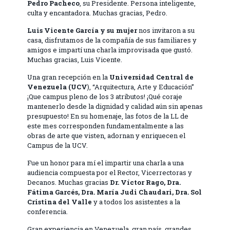
Pedro Pacheco
, su Presidente. Persona inteligente,
culta y encantadora. Muchas gracias, Pedro.
Luis Vicente García y su mujer
nos invitaron a su
casa, disfrutamos de la compañía de sus familiares y
amigos e impartí una charla improvisada que gustó.
Muchas gracias, Luis Vicente.
Una gran recepción en la
Universidad Central de
Venezuela (UCV
), “Arquitectura, Arte y Educación”
¡Que campus pleno de los 3 atributos! ¡Qué coraje
mantenerlo desde la dignidad y calidad aún sin apenas
presupuesto! En su homenaje, las fotos de la LL de
este mes corresponden fundamentalmente a las
obras de arte que visten, adornan y enriquecen el
Campus de la UCV.
Fue un honor para mí el impartir una charla a una
audiencia compuesta por el Rector, Vicerrectoras y
Decanos. Muchas gracias
Dr. Víctor Rago, Dra.
Fátima Garcés, Dra. María Judi Chaudari, Dra. Sol
Cristina del Valle
y a todos los asistentes a la
conferencia.
Gran experiencia en Venezuela, gran país, grandes