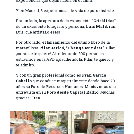
experiencias que dejan huella en el alma.
Y en Madrid, 3 experiencias de vida de puro disfrute.
Por un lado, la apertura de la exposición
“Crisálidas
”
de un excelente fotógrafo y persona,
Luis Malibrán
.
Luis ¡qué artistazo eres!
Por otro lado, el lanzamiento del último libro de la
maravillosa
Pilar Jericó, “Change Mindset
”. Pilar,
¡cómo se te quiere! Alrededor de 200 personas
estuvimos en la APD aplaudiéndola. Pilar, te quiero y
te admiro.
Y con un gran profesional como es
Fran García
Cabello
que conduce magistralmente desde hace 20
años su Foro de Recursos Humanos. Mantuvimos una
entrevista en su
Foro desde Capital Radio
. Muchas
gracias, Fran.