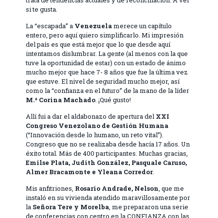
trata de tendencias actuales y de reconciliación. A ver
si te gusta.
La “escapada” a
Venezuela
merece un capítulo
entero, pero aquí quiero simplificarlo. Mi impresión
del país es que está mejor que lo que desde aquí
intentamos dislumbrar. La gente (al menos con la que
tuve la oportunidad de estar) con un estado de ánimo
mucho mejor que hace 7- 8 años que fue la última vez
que estuve. El nivel de seguridad mucho mejor, así
como la “confianza en el futuro” de la mano de la líder
M.ª Corina Machado
. ¡Qué gusto!
Allí fui a dar el aldabonazo de apertura del
XXI
Congreso Venezolano de Gestión Humana
(“Innovación desde lo humano, un reto vital”).
Congreso que no se realizaba desde hacía 17 años. Un
éxito total. Más de 400 participantes. Muchas gracias,
Emilse Plata, Judith González, Pasquale Caruso,
Almer Bracamonte e Yleana Corredor
.
Mis anfitriones,
Rosario Andrade, Nelson
, que me
instaló en su vivienda atendido maravillosamente por
la
Señora Tere y Morelba
, me prepararon una serie
de conferencias con centro en la CONFIANZA con las