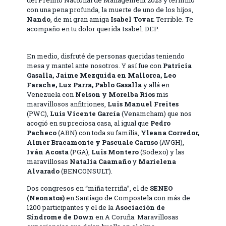
del Premio Nacional de Management 2023 y terminó
con una pena profunda, la muerte de uno de los hijos,
Nando
, de mi gran amiga
Isabel Tovar.
Terrible. Te
acompaño en tu dolor querida Isabel. DEP.
En medio, disfruté de personas queridas teniendo
mesa y mantel ante nosotros. Y así fue con
Patricia
Gasalla, Jaime Mezquida en Mallorca, Leo
Farache, Luz Parra, Pablo Gasalla
y allá en
Venezuela con
Nelson y Morelba Ríos
mis
maravillosos anfitriones,
Luis Manuel Freites
(PWC),
Luis Vicente García
(Venamcham) que nos
acogió en su preciosa casa, al igual que
Pedro
Pacheco
(ABN) con toda su familia,
Yleana Corredor,
Almer Bracamonte y Pascuale Caruso
(AVGH),
Iván Acosta
(PGA),
Luis Montero
(Sodexo) y las
maravillosas
Natalia Caamaño
y
Marielena
Alvarado
(BENCONSULT).
Dos congresos en “miña terriña”, el de
SENEO
(Neonatos)
en Santiago de Compostela con más de
1200 participantes y el de la
Asociación de
Síndrome de Down
en A Coruña. Maravillosas