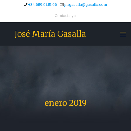
+34.659.01.51.06
jmgasalla@gasalla.com
Contacta ya!
José María Gasalla
enero 2019