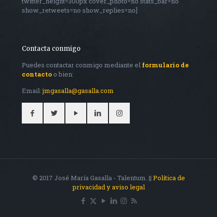
twitter_height=300px cover_photo=no stats_bar=no
show_retweets=no show_replies=no]
Contacta conmigo
Puedes contactar conmigo mediante el
formulario de
contacto
o bien:
Email:
jmgasalla@gasalla.com
© 2017 José María Gasalla - Talentum. ||
Política de
privacidad y aviso legal