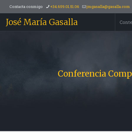
Contacta conmigo
+34.659.01.51.06
jmgasalla@gasalla.com
José María Gasalla
Cont
Conferencia Compl