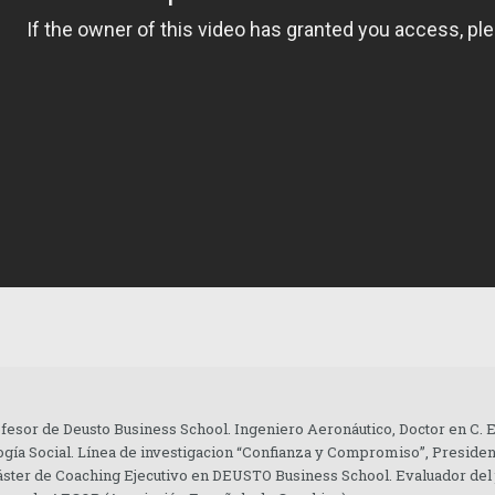
ofesor de Deusto Business School. Ingeniero Aeronáutico, Doctor en C.
gía Social. Línea de investigacion “Confianza y Compromiso”, Presiden
áster de Coaching Ejecutivo en DEUSTO Business School. Evaluador del