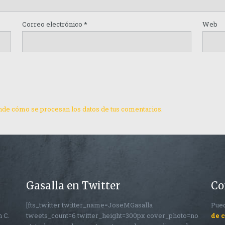
Correo electrónico
*
Web
de cómo se procesan los datos de tus comentarios.
Gasalla en Twitter
Co
[fts_twitter twitter_name=JoseMGasalla
Pued
n C.
tweets_count=6 twitter_height=300px cover_photo=no
de 