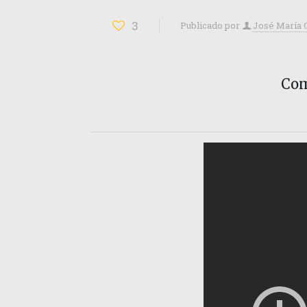
3
Publicado por
José María 
Com