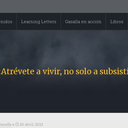
enidos
Learning Letters
Gasalla en acción
Libros
Atrévete a vivir, no solo a subsis
Gasalla
a
20 abril, 2023