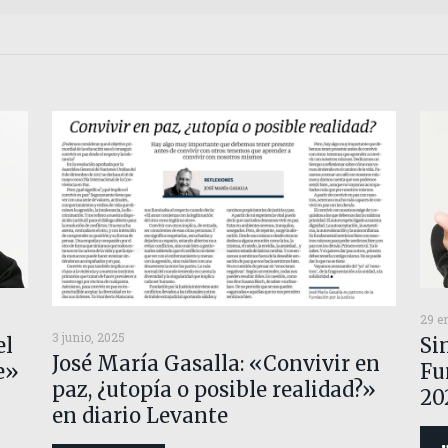
29 e
3 junio, 2025
el
Si
José María Gasalla: «Convivir en
e»
Fu
paz, ¿utopía o posible realidad?»
20
en diario Levante