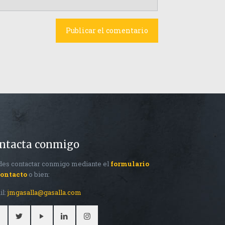
ntacta conmigo
es contactar conmigo mediante el
formulario
contacto
o bien:
il:
jmgasalla@gasalla.com