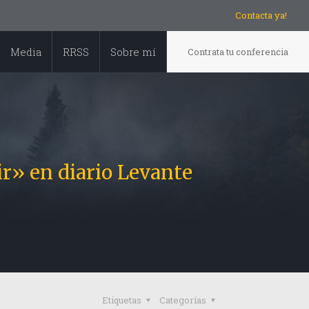
Contacta ya!
Media
RRSS
Sobre mí
Contrata tu conferencia
tir» en diario Levante
Etiquetas
Categorías