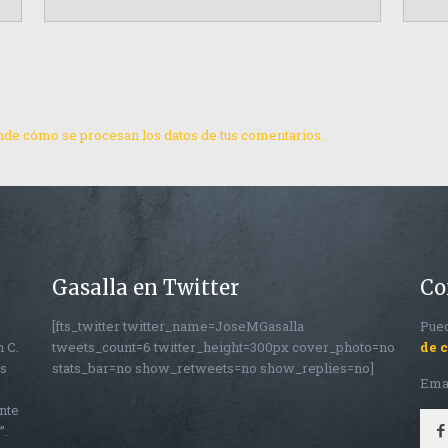
de cómo se procesan los datos de tus comentarios.
Gasalla en Twitter
Co
[fts_twitter twitter_name=JoseMGasalla
Pued
n C.
tweets_count=6 twitter_height=300px cover_photo=no
de 
os
stats_bar=no show_retweets=no show_replies=no]
Ema
nte
”.