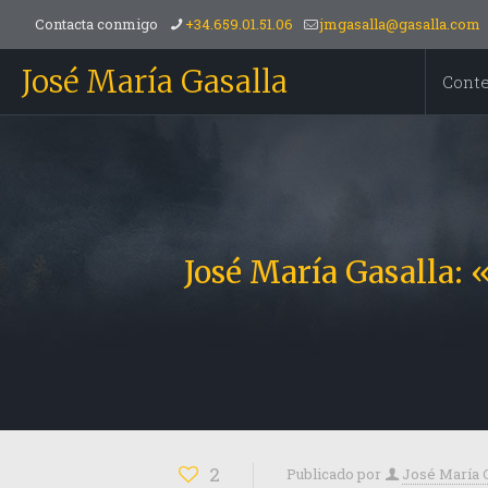
Contacta conmigo
+34.659.01.51.06
jmgasalla@gasalla.com
José María Gasalla
Cont
José María Gasalla: «
2
Publicado por
José María 