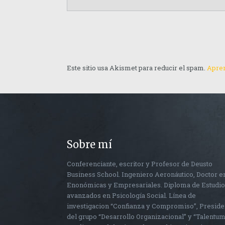
Este sitio usa Akismet para reducir el spam.
Apren
Sobre mí
Conferenciante, escritor y Profesor de Deusto
Business School. Ingeniero Aeronáutico, Doctor e
Enonómicas y Empresariales. Diploma de Estudi
avanzados en Psicología Social. Línea de
investigacion “Confianza y Compromiso”, Preside
del grupo “Desarrollo Organizacional” y “Talentum