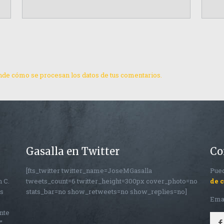
de cómo se procesan los datos de tus comentarios.
Gasalla en Twitter
Co
[fts_twitter twitter_name=JoseMGasalla
Pued
n C.
tweets_count=6 twitter_height=300px cover_photo=no
de 
os
stats_bar=no show_retweets=no show_replies=no]
Ema
nte
”.