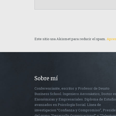
Este sitio usa Akismet para reducir el spam.
Apren
Sobre mí
Conferenciante, escritor y Profesor de Deusto
Business School. Ingeniero Aeronáutico, Doctor e
Enonómicas y Empresariales. Diploma de Estudi
avanzados en Psicología Social. Línea de
investigacion “Confianza y Compromiso”, Preside
del grupo “Desarrollo Organizacional” y “Talentum