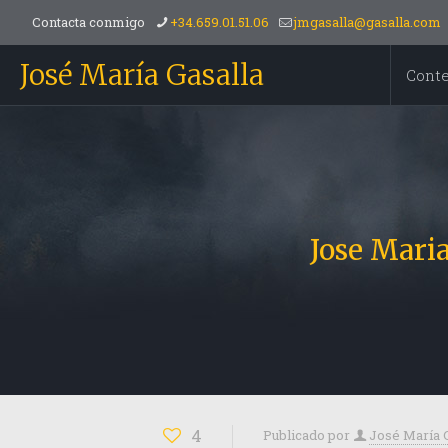
Contacta conmigo
+34.659.01.51.06
jmgasalla@gasalla.com
José María Gasalla
Cont
Jose Maria
4
Publicado por
José María 