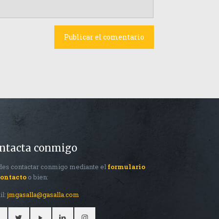
ntacta conmigo
es contactar conmigo mediante el
formulario
contacto
o bien:
il:
jmgasalla@gasalla.com