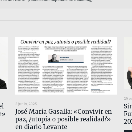
29 e
3 junio, 2025
el
Si
José María Gasalla: «Convivir en
e»
Fu
paz, ¿utopía o posible realidad?»
20
en diario Levante