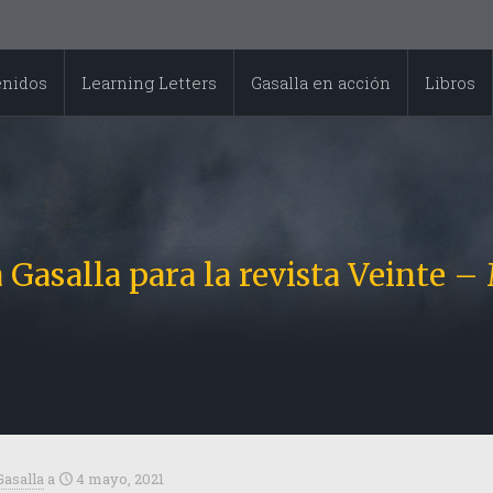
enidos
Learning Letters
Gasalla en acción
Libros
 Gasalla para la revista Veinte 
Gasalla
a
4 mayo, 2021