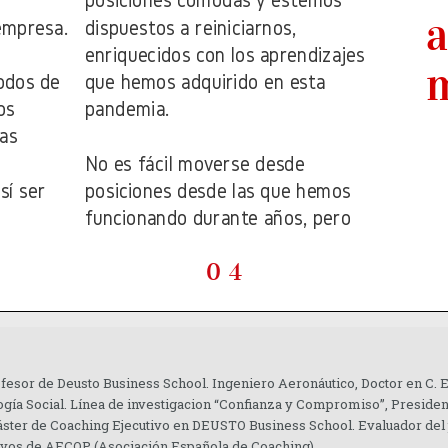
ofesor de Deusto Business School. Ingeniero Aeronáutico, Doctor en C.
gía Social. Línea de investigacion “Confianza y Compromiso”, Presiden
áster de Coaching Ejecutivo en DEUSTO Business School. Evaluador del
tivos de AECOP (Asociación Española de Coaching).