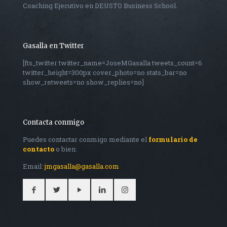
Coaching Ejecutivo en DEUSTO Business School.
Gasalla en Twitter
[fts_twitter twitter_name=JoseMGasalla tweets_count=6
twitter_height=300px cover_photo=no stats_bar=no
show_retweets=no show_replies=no]
Contacta conmigo
Puedes contactar conmigo mediante el
formulario de
contacto
o bien:
Email:
jmgasalla@gasalla.com