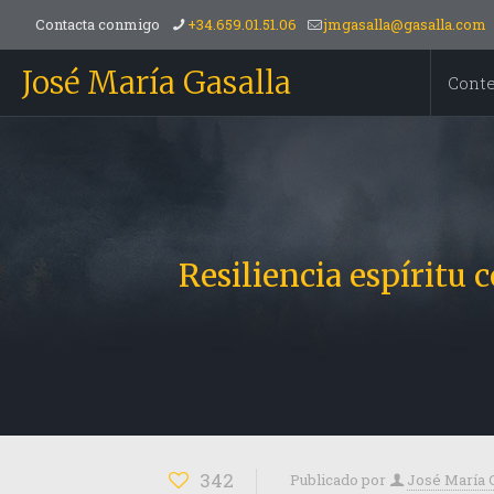
Contacta conmigo
+34.659.01.51.06
jmgasalla@gasalla.com
José María Gasalla
Cont
Resiliencia espíritu
342
Publicado por
José María 