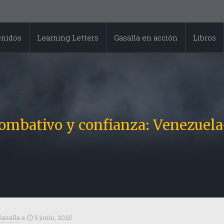
enidos
Learning Letters
Gasalla en acción
Libros
 combativo y confianza: Venezuela
Gasalla
a
5 junio, 2025