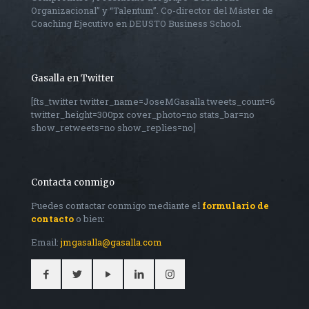
Organizacional” y “Talentum”. Co-director del Máster de
Coaching Ejecutivo en DEUSTO Business School.
Gasalla en Twitter
[fts_twitter twitter_name=JoseMGasalla tweets_count=6
twitter_height=300px cover_photo=no stats_bar=no
show_retweets=no show_replies=no]
Contacta conmigo
Puedes contactar conmigo mediante el
formulario de
contacto
o bien:
Email:
jmgasalla@gasalla.com