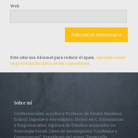
Web
Este sitio usa Akismet para reducir el spam.
Aprende cómo
se procesan los datos de tus comentarios.
Sobre mí
Conferenciante, escritor y Profesor de Deusto Business
School. Ingeniero Aeronáutico, Doctor en C. Enonómicas
y Empresariales. Diploma de Estudios avanzados en
Psicología Social. Línea de investigacion “Confianza y
Compromiso”, Presidente del grupo “Desarrollo