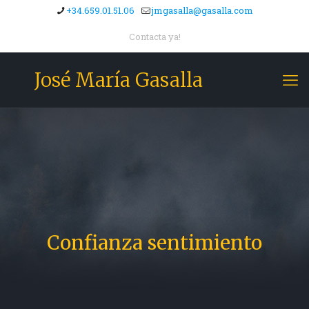
+34.659.01.51.06
jmgasalla@gasalla.com
Contacta ya!
José María Gasalla
Confianza sentimiento