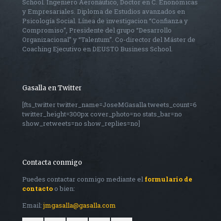
School. Ingeniero Aeronáutico, Doctor en C. Enonómicas
y Empresariales. Diploma de Estudios avanzados en
Psicología Social. Línea de investigacion “Confianza y
Compromiso”, Presidente del grupo “Desarrollo
Organizacional” y “Talentum”. Co-director del Máster de
Coaching Ejecutivo en DEUSTO Business School.
Gasalla en Twitter
[fts_twitter twitter_name=JoseMGasalla tweets_count=6
twitter_height=300px cover_photo=no stats_bar=no
show_retweets=no show_replies=no]
Contacta conmigo
Puedes contactar conmigo mediante el
formulario de
contacto
o bien:
Email:
jmgasalla@gasalla.com