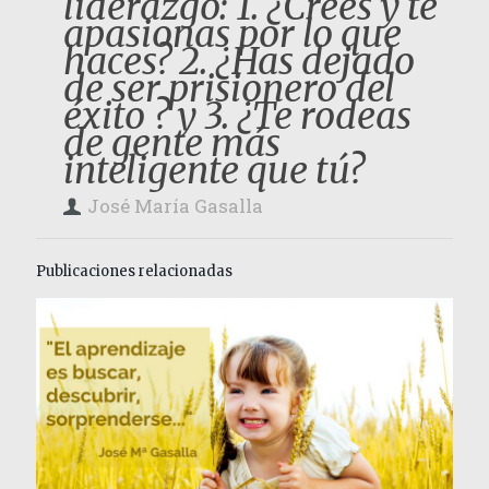
liderazgo: 1. ¿Crees y te
apasionas por lo que
haces? 2. ¿Has dejado
de ser prisionero del
éxito ? y 3. ¿Te rodeas
de gente más
inteligente que tú?
José María Gasalla
Publicaciones relacionadas