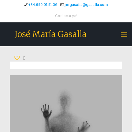
+34.659.01.51.06
jmgasalla@gasalla.com
Contacta ya!
José María Gasalla
0