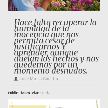
Hace falta recuperar la
humildad de la
inocencia que nos
permita cesar de
justificarnos Y
aprender, aunque
duelan los hechos y nos
quedemos por un
momento desnudos.
José María Gasalla
Publicaciones relacionadas