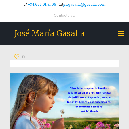
+34.659.01.51.06
jmgasalla@gasalla.com
Contacta ya!
José María Gasalla
0