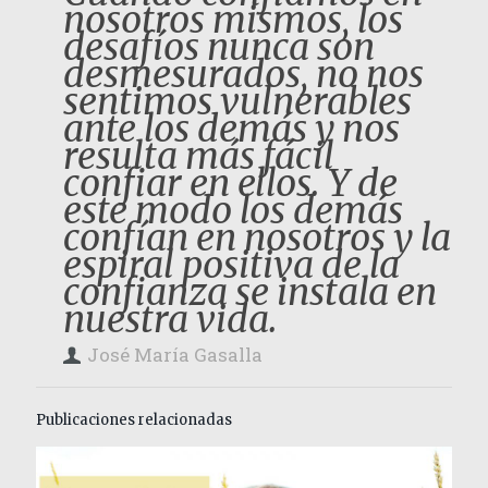
nosotros mismos, los
desafíos nunca son
desmesurados, no nos
sentimos vulnerables
ante los demás y nos
resulta más fácil
confiar en ellos. Y de
este modo los demás
confían en nosotros y la
espiral positiva de la
confianza se instala en
nuestra vida.
José María Gasalla
Publicaciones relacionadas