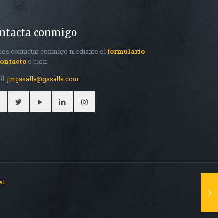
ntacta conmigo
es contactar conmigo mediante el
formulario
contacto
o bien:
il:
jmgasalla@gasalla.com
al