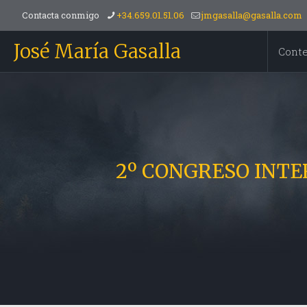
Contacta conmigo
+34.659.01.51.06
jmgasalla@gasalla.com
José María Gasalla
Cont
2º CONGRESO INTERN