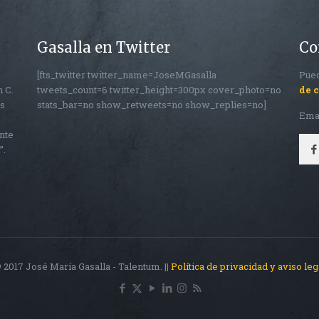
Gasalla en Twitter
Co
[fts_twitter twitter_name=JoseMGasalla
Pued
n C.
tweets_count=6 twitter_height=300px cover_photo=no
de 
os
stats_bar=no show_retweets=no show_replies=no]
Ema
nte
”.
 2017 José María Gasalla - Talentum. ||
Política de privacidad y aviso leg