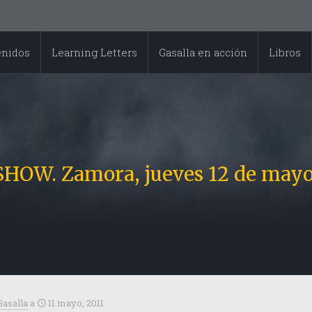
enidos
Learning Letters
Gasalla en acción
Libros
ROAD-SHOW. Zamora‏, jueves 12 d
Gasalla
a
11 mayo, 2011