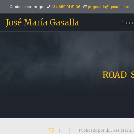
Contacta conmigo
+34.659.01.51.06
jmgasalla@gasalla.com
José María Gasalla
Cont
0
Publicado por
José María 