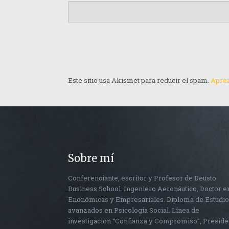
Este sitio usa Akismet para reducir el spam.
Apren
Sobre mí
Conferenciante, escritor y Profesor de Deusto
Business School. Ingeniero Aeronáutico, Doctor e
Enonómicas y Empresariales. Diploma de Estudi
avanzados en Psicología Social. Línea de
investigacion “Confianza y Compromiso”, Preside