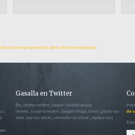
de cómo se procesan los datos de tus comentarios.
Gasalla en Twitter
Co
[fts_twitter twitter_name=JoseMGasalla
Pued
n C.
tweets_count=6 twitter_height=300px cover_photo=no
de 
os
stats_bar=no show_retweets=no show_replies=no]
Ema
nte