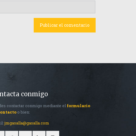
ntacta conmigo
es contactar conmigo mediante el
formulario
contacto
o bien:
il:
jmgasalla@gasalla.com