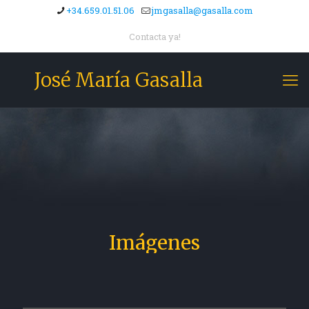
+34.659.01.51.06
jmgasalla@gasalla.com
Contacta ya!
José María Gasalla
Imágenes