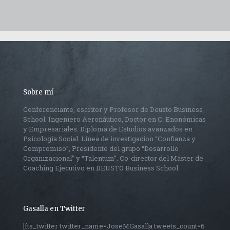
Sobre mí
Conferenciante, escritor y Profesor de Deusto Business
School. Ingeniero Aeronáutico, Doctor en C. Enonómicas
y Empresariales. Diploma de Estudios avanzados en
Psicología Social. Línea de investigacion “Confianza y
Compromiso”, Presidente del grupo “Desarrollo
Organizacional” y “Talentum”. Co-director del Máster de
Coaching Ejecutivo en DEUSTO Business School.
Gasalla en Twitter
[fts_twitter twitter_name=JoseMGasalla tweets_count=6