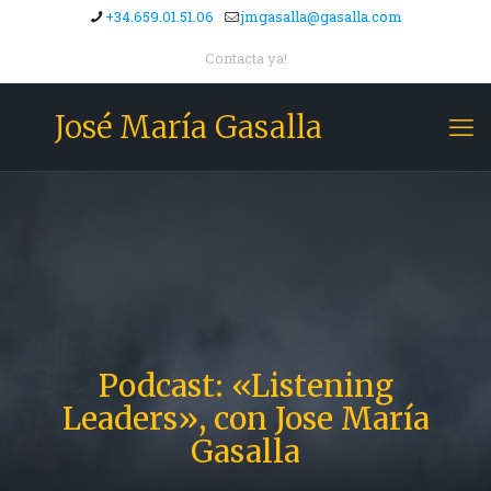
+34.659.01.51.06
jmgasalla@gasalla.com
Contacta ya!
José María Gasalla
Podcast: «Listening
Leaders», con Jose María
Gasalla