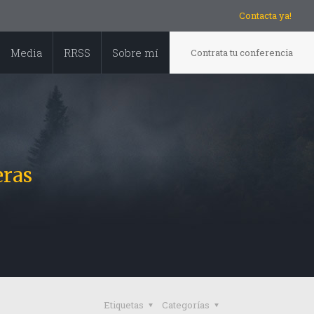
Contacta ya!
Media
RRSS
Sobre mí
Contrata tu conferencia
eras
Etiquetas
Categorías