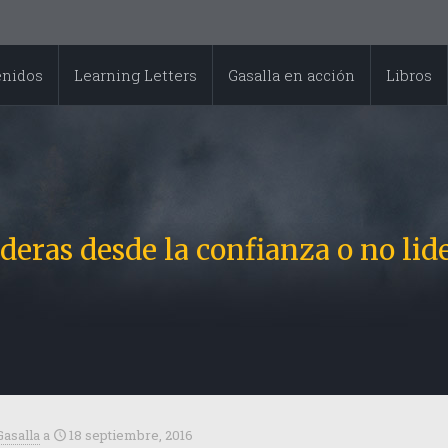
enidos
Learning Letters
Gasalla en acción
Libros
ideras desde la confianza o no lid
Gasalla
a
18 septiembre, 2016