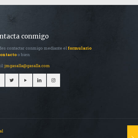
ntacta conmigo
es contactar conmigo mediante el
formulario
contacto
o bien:
il:
jmgasalla@gasalla.com
al