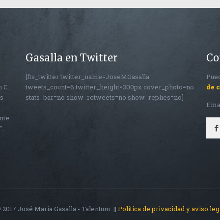
Gasalla en Twitter
Co
[fts_twitter twitter_name=JoseMGasalla
Pued
n C.
tweets_count=6 twitter_height=300px cover_photo=no
de 
os
stats_bar=no show_retweets=no show_replies=no]
Ema
nte
”.
 2017 José María Gasalla - Talentum. ||
Política de privacidad y aviso leg