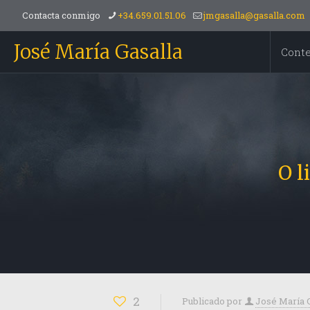
Contacta conmigo
+34.659.01.51.06
jmgasalla@gasalla.com
José María Gasalla
Cont
O l
2
Publicado por
José María 