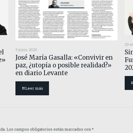
29 e
3 junio, 2025
el
Si
José María Gasalla: «Convivir en
e»
Fu
paz, ¿utopía o posible realidad?»
20
en diario Levante
Leer más
ada.
Los campos obligatorios están marcados con
*