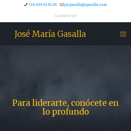
+34.659.01.51.06
jmgasalla@gasalla.com
Contacta ya!
José María Gasalla
Para liderarte, conócete en
lo profundo