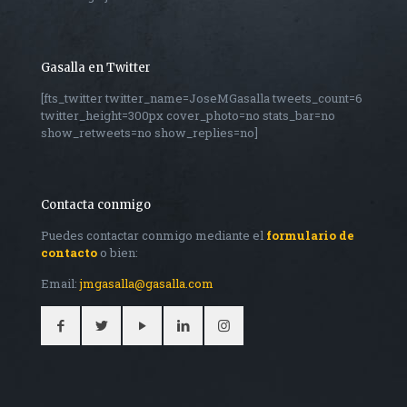
Gasalla en Twitter
[fts_twitter twitter_name=JoseMGasalla tweets_count=6
twitter_height=300px cover_photo=no stats_bar=no
show_retweets=no show_replies=no]
Contacta conmigo
Puedes contactar conmigo mediante el
formulario de
contacto
o bien:
Email:
jmgasalla@gasalla.com