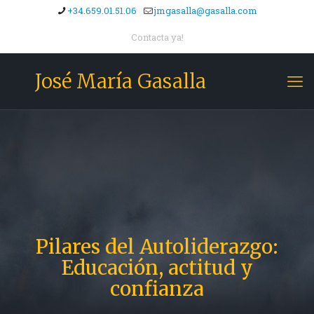
+34.659.01.51.06
jmgasalla@gasalla.com
Contacta ya!
José María Gasalla
Pilares del Autoliderazgo:
Educación, actitud y
confianza