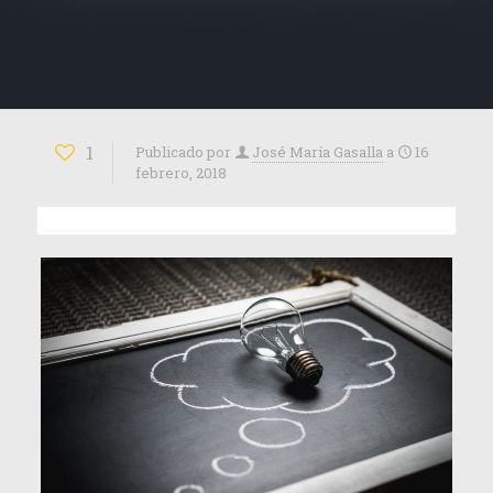
1
Publicado por
José María Gasalla
a
16
febrero, 2018