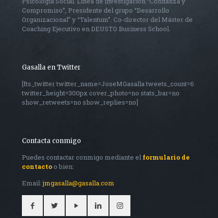
Psicología Social. Línea de investigacion “Confianza y
Compromiso”, Presidente del grupo “Desarrollo
Organizacional” y “Talentum”. Co-director del Máster de
Coaching Ejecutivo en DEUSTO Business School.
Gasalla en Twitter
[fts_twitter twitter_name=JoseMGasalla tweets_count=6
twitter_height=300px cover_photo=no stats_bar=no
show_retweets=no show_replies=no]
Contacta conmigo
Puedes contactar conmigo mediante el
formulario de
contacto
o bien:
Email:
jmgasalla@gasalla.com