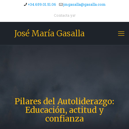
+34.659.01.51.06
jmgasalla@gasalla.com
Contacta ya!
José María Gasalla
Pilares del Autoliderazgo:
Educación, actitud y
confianza