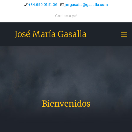
+34.659.01.51.06
jmgasalla@gasalla.com
Contacta ya!
José María Gasalla
Bienvenidos