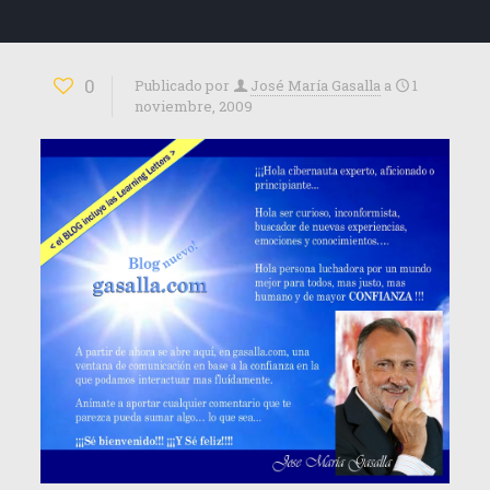
0
Publicado por
José María Gasalla
a
1
noviembre, 2009