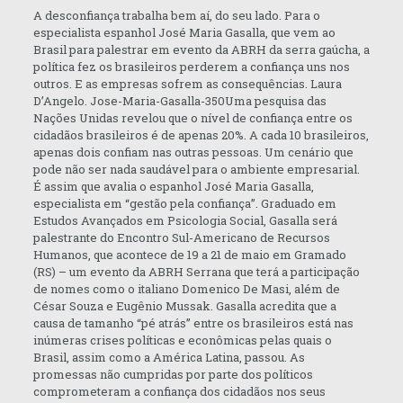
A desconfiança trabalha bem aí, do seu lado. Para o
especialista espanhol José Maria Gasalla, que vem ao
Brasil para palestrar em evento da ABRH da serra gaúcha, a
política fez os brasileiros perderem a confiança uns nos
outros. E as empresas sofrem as consequências. Laura
D’Angelo. Jose-Maria-Gasalla-350Uma pesquisa das
Nações Unidas revelou que o nível de confiança entre os
cidadãos brasileiros é de apenas 20%. A cada 10 brasileiros,
apenas dois confiam nas outras pessoas. Um cenário que
pode não ser nada saudável para o ambiente empresarial.
É assim que avalia o espanhol José Maria Gasalla,
especialista em “gestão pela confiança”. Graduado em
Estudos Avançados em Psicologia Social, Gasalla será
palestrante do Encontro Sul-Americano de Recursos
Humanos, que acontece de 19 a 21 de maio em Gramado
(RS) – um evento da ABRH Serrana que terá a participação
de nomes como o italiano Domenico De Masi, além de
César Souza e Eugênio Mussak. Gasalla acredita que a
causa de tamanho “pé atrás” entre os brasileiros está nas
inúmeras crises políticas e econômicas pelas quais o
Brasil, assim como a América Latina, passou. As
promessas não cumpridas por parte dos políticos
comprometeram a confiança dos cidadãos nos seus