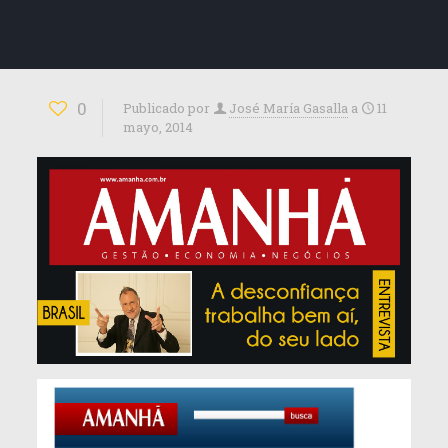
0
Publicado por
José María Gasalla
a
11
mayo, 2014