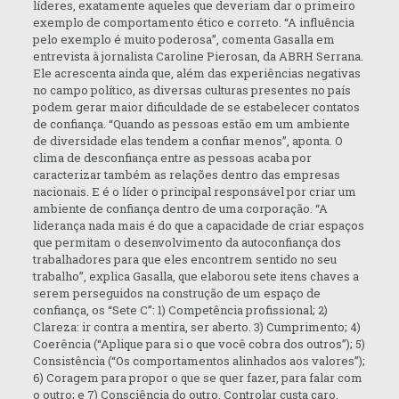
líderes, exatamente aqueles que deveriam dar o primeiro
exemplo de comportamento ético e correto. “A influência
pelo exemplo é muito poderosa”, comenta Gasalla em
entrevista à jornalista Caroline Pierosan, da ABRH Serrana.
Ele acrescenta ainda que, além das experiências negativas
no campo político, as diversas culturas presentes no país
podem gerar maior dificuldade de se estabelecer contatos
de confiança. “Quando as pessoas estão em um ambiente
de diversidade elas tendem a confiar menos”, aponta. O
clima de desconfiança entre as pessoas acaba por
caracterizar também as relações dentro das empresas
nacionais. E é o líder o principal responsável por criar um
ambiente de confiança dentro de uma corporação. “A
liderança nada mais é do que a capacidade de criar espaços
que permitam o desenvolvimento da autoconfiança dos
trabalhadores para que eles encontrem sentido no seu
trabalho”, explica Gasalla, que elaborou sete itens chaves a
serem perseguidos na construção de um espaço de
confiança, os “Sete C”: 1) Competência profissional; 2)
Clareza: ir contra a mentira, ser aberto. 3) Cumprimento; 4)
Coerência (“Aplique para si o que você cobra dos outros”); 5)
Consistência (“Os comportamentos alinhados aos valores”);
6) Coragem para propor o que se quer fazer, para falar com
o outro; e 7) Consciência do outro. Controlar custa caro.