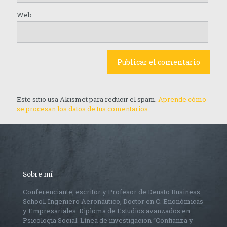
Web
Este sitio usa Akismet para reducir el spam.
Aprende cómo
se procesan los datos de tus comentarios.
Sobre mí
Conferenciante, escritor y Profesor de Deusto Business
School. Ingeniero Aeronáutico, Doctor en C. Enonómicas
y Empresariales. Diploma de Estudios avanzados en
Psicología Social. Línea de investigacion “Confianza y