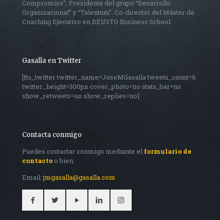
Compromiso”, Presidente del grupo “Desarrollo
Organizacional” y “Talentum”. Co-director del Máster de
Coaching Ejecutivo en DEUSTO Business School.
Gasalla en Twitter
[fts_twitter twitter_name=JoseMGasalla tweets_count=6
twitter_height=300px cover_photo=no stats_bar=no
show_retweets=no show_replies=no]
Contacta conmigo
Puedes contactar conmigo mediante el
formulario de
contacto
o bien:
Email:
jmgasalla@gasalla.com