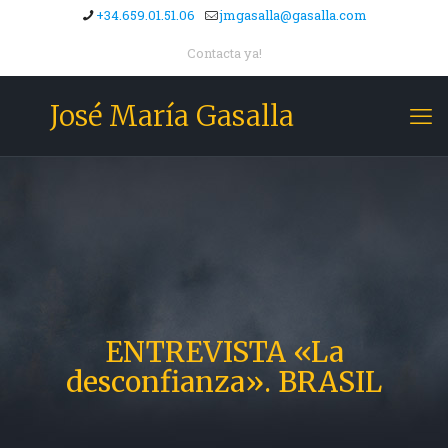
+34.659.01.51.06
jmgasalla@gasalla.com
Contacta ya!
José María Gasalla
ENTREVISTA «La
desconfianza». BRASIL