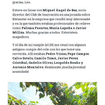
gracias, Leo.
Estuve en Incae con
Miguel Ángel de Bas
, socio
director del Club de Innovación en una jornada sobre
Bienestar en la empresa que resultó muy interesante
y en la que también estaban profesionales de relieve
como
Paloma Fuentes, María Lapeña o Javier
Millán
. Muchas gracias a todos. Estuvisteis
magníficos.
Y el día de mi cumple (el 29) me reuní con algunos
antiguos compis del cole con los que tomé una
cervecita. Allí estaban
Pedro
Yrizar
, Pepe Campos
Calvo Sotelo, Camilo Tomé, Javier Pérez
Cristóbal,
Gudelio
Oliver, Leopoldo Reaño y
Antonio Montalvo
. Realmente ¡mucha juventud
acumulada!