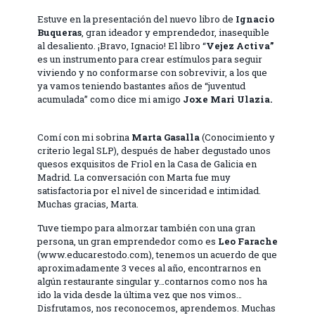
Estuve en la presentación del nuevo libro de
Ignacio
Buqueras
, gran ideador y emprendedor, inasequible
al desaliento. ¡Bravo, Ignacio! El libro “
Vejez Activa”
es un instrumento para crear estímulos para seguir
viviendo y no conformarse con sobrevivir, a los que
ya vamos teniendo bastantes años de “juventud
acumulada” como dice mi amigo
Joxe Mari
Ulazia
.
Comí con mi sobrina
Marta Gasalla
(Conocimiento y
criterio legal SLP), después de haber degustado unos
quesos exquisitos de Friol en la Casa de Galicia en
Madrid. La conversación con Marta fue muy
satisfactoria por el nivel de sinceridad e intimidad.
Muchas gracias, Marta.
Tuve tiempo para almorzar también con una gran
persona, un gran emprendedor como es
Leo Farache
(www.educarestodo.com), tenemos un acuerdo de que
aproximadamente 3 veces al año, encontrarnos en
algún restaurante singular y…contarnos como nos ha
ido la vida desde la última vez que nos vimos…
Disfrutamos, nos reconocemos, aprendemos. Muchas