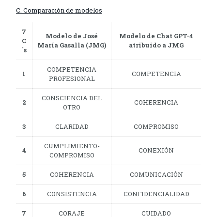
C. Comparación de modelos
7
Modelo de José
Modelo de Chat GPT-4
C
María Gasalla (JMG)
atribuido a JMG
´s
COMPETENCIA
1
COMPETENCIA
PROFESIONAL
CONSCIENCIA DEL
2
COHERENCIA
OTRO
3
CLARIDAD
COMPROMISO
CUMPLIMIENTO-
4
CONEXIÓN
COMPROMISO
5
COHERENCIA
COMUNICACIÓN
6
CONSISTENCIA
CONFIDENCIALIDAD
7
CORAJE
CUIDADO