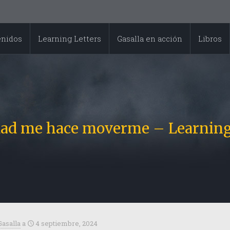
enidos
Learning Letters
Gasalla en acción
Libros
dad me hace moverme – Learning
Gasalla
a
4 septiembre, 2024