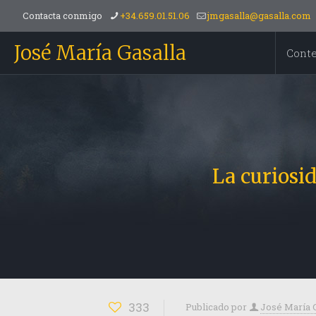
Contacta conmigo
+34.659.01.51.06
jmgasalla@gasalla.com
José María Gasalla
Cont
La curiosi
333
Publicado por
José María 