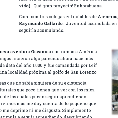
vida).
¡Qué gran proyecto! Enhorabuena.
Comí con tres colegas entrañables de
Areneros
Raymundo
Gallardo
. Juventud acumulada en l
seguirla acumulando.
ueva aventura Oceánica
con rumbo a América
ingos hicieron algo parecido ahora hace más
ida data del año 1.000 y fue comandada por Leif
 una localidad próxima al golfo de San Lorenzo.
as que no sabía siquiera de su existencia.
turales que poco tienen que ver con los míos.
í de los cuales puedo seguir aprendiendo.
vivimos más me doy cuenta de lo pequeño que
d no me deprime ni me disgusta. Simplemente
stimula a seguir aprendiendo, descubriendo,