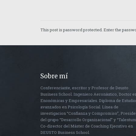
This post is password protected. Enter the pass
Sobre mí
Conferenciante, escritor y Profesor de Deusto
Business School. Ingeniero Aeronáutico, Doctor e
Enonómicas y Empresariales. Diploma de Estudi
avanzados en Psicología Social. Línea de
investigacion “Confianza y Compromiso”, Preside
del grupo “Desarrollo Organizacional” y “Talentum
Co-director del Máster de Coaching Ejecutivo en
DEUSTO Business School.