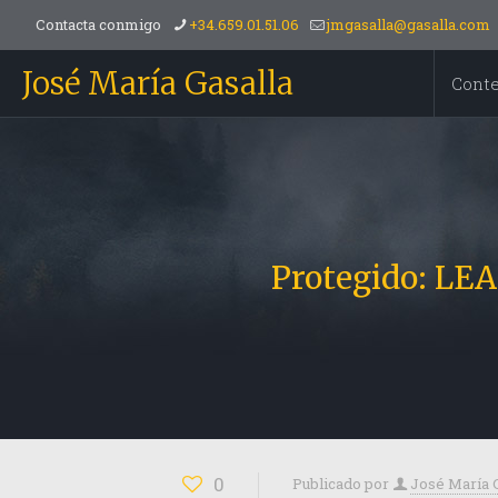
Contacta conmigo
+34.659.01.51.06
jmgasalla@gasalla.com
José María Gasalla
Cont
Protegido: L
0
Publicado por
José María 