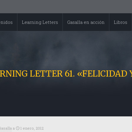
enidos
Learning Letters
Gasalla en acción
Libros
EARNING LETTER 61. «FELICIDAD
Gasalla
a
1 enero, 2012