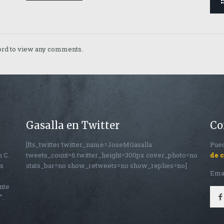
word to view any comments.
Gasalla en Twitter
Co
[fts_twitter twitter_name=JoseMGasalla
Pued
n C.
tweets_count=6 twitter_height=300px cover_photo=no
de 
os
stats_bar=no show_retweets=no show_replies=no]
Ema
nte
”.