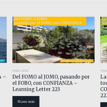
6 julio, 2026
3 jun
A –
Del FOMO al JOMO, pasando por
La
el FOBO, con CONFIANZA –
to
Learning Letter 223
CO
22
Leer más