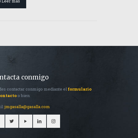
Leer más
ntacta conmigo
es contactar conmigo mediante el
formulario
contacto
o bien:
il:
jmgasalla@gasalla.com