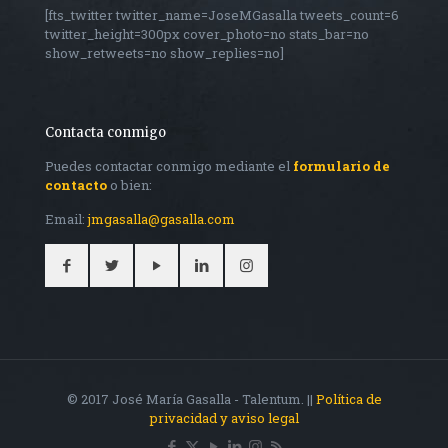
[fts_twitter twitter_name=JoseMGasalla tweets_count=6
twitter_height=300px cover_photo=no stats_bar=no
show_retweets=no show_replies=no]
Contacta conmigo
Puedes contactar conmigo mediante el
formulario de
contacto
o bien:
Email:
jmgasalla@gasalla.com
© 2017 José María Gasalla - Talentum. ||
Política de
privacidad y aviso legal