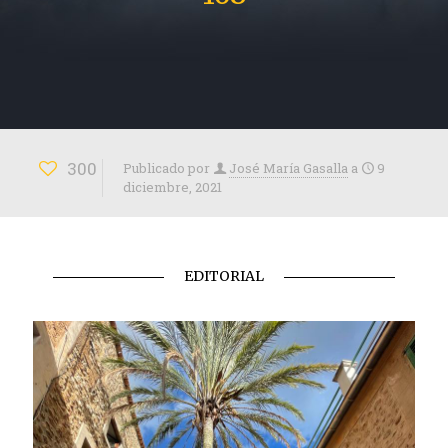
300
Publicado por
José María Gasalla
a
9
diciembre, 2021
EDITORIAL