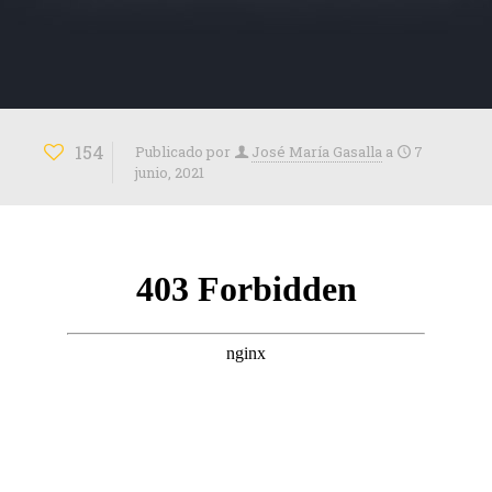
154
Publicado por
José María Gasalla
a
7
junio, 2021