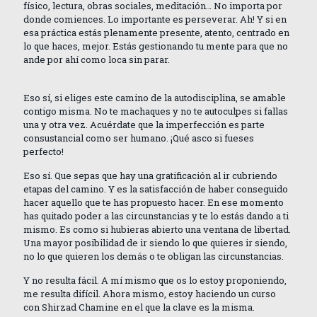
físico, lectura, obras sociales, meditación… No importa por
donde comiences. Lo importante es perseverar. Ah! Y si en
esa práctica estás plenamente presente, atento, centrado en
lo que haces, mejor. Estás gestionando tu mente para que no
ande por ahí como loca sin parar.
Eso sí, si eliges este camino de la autodisciplina, se amable
contigo misma. No te machaques y no te autoculpes si fallas
una y otra vez. Acuérdate que la imperfección es parte
consustancial como ser humano. ¡Qué asco si fueses
perfecto!
Eso sí. Que sepas que hay una gratificación al ir cubriendo
etapas del camino. Y es la satisfacción de haber conseguido
hacer aquello que te has propuesto hacer. En ese momento
has quitado poder a las circunstancias y te lo estás dando a ti
mismo. Es como si hubieras abierto una ventana de libertad.
Una mayor posibilidad de ir siendo lo que quieres ir siendo,
no lo que quieren los demás o te obligan las circunstancias.
Y no resulta fácil. A mí mismo que os lo estoy proponiendo,
me resulta difícil. Ahora mismo, estoy haciendo un curso
con Shirzad Chamine en el que la clave es la misma.