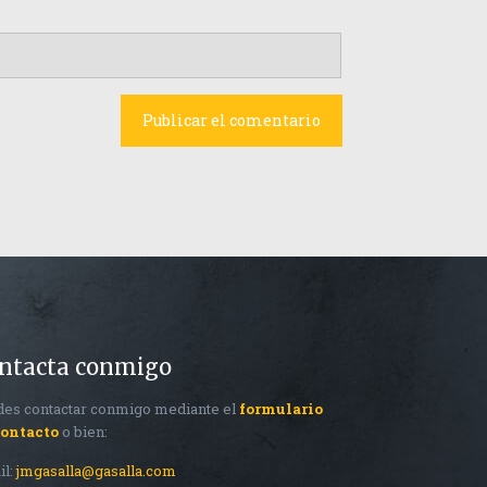
ntacta conmigo
es contactar conmigo mediante el
formulario
contacto
o bien:
il:
jmgasalla@gasalla.com