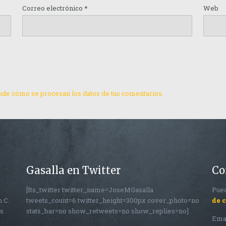
Correo electrónico
*
Web
de cómo se procesan los datos de tus comentarios.
Gasalla en Twitter
Co
[fts_twitter twitter_name=JoseMGasalla
Pued
n C.
tweets_count=6 twitter_height=300px cover_photo=no
de 
os
stats_bar=no show_retweets=no show_replies=no]
Ema