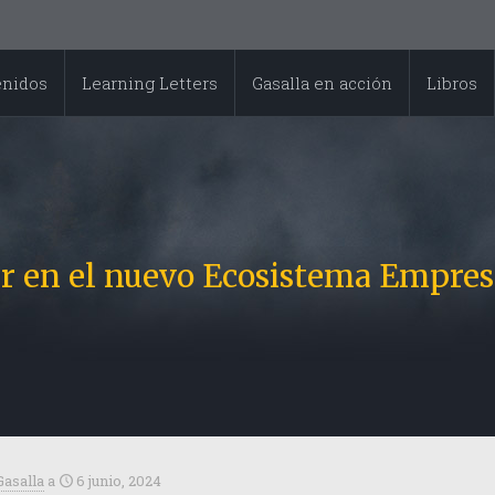
enidos
Learning Letters
Gasalla en acción
Libros
r en el nuevo Ecosistema Empresa
Gasalla
a
6 junio, 2024