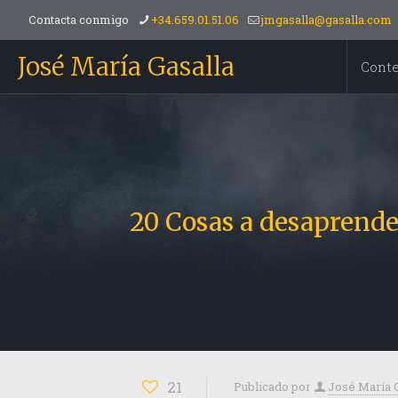
Contacta conmigo
+34.659.01.51.06
jmgasalla@gasalla.com
José María Gasalla
Cont
20 Cosas a desaprende
21
Publicado por
José María 