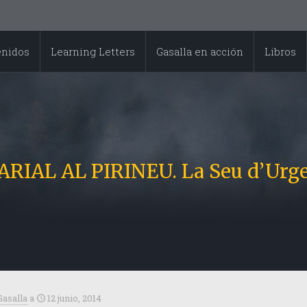
enidos
Learning Letters
Gasalla en acción
Libros
L AL PIRINEU. La Seu d’Urgell,
Gasalla
a
12 junio, 2014