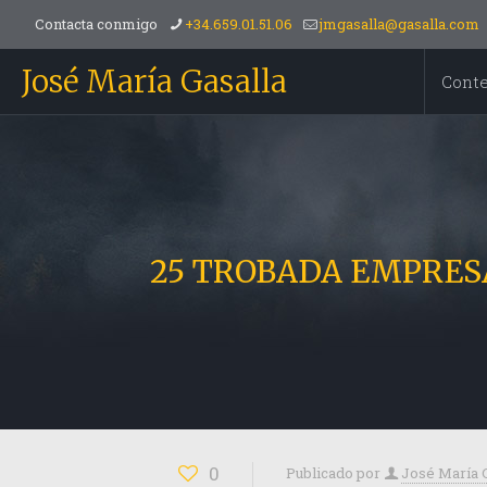
Contacta conmigo
+34.659.01.51.06
jmgasalla@gasalla.com
José María Gasalla
Cont
25 TROBADA EMPRESARIA
0
Publicado por
José María 