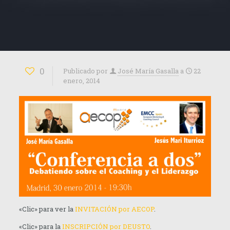
0
Publicado por
José María Gasalla
a
22
enero, 2014
«Clic» para ver la
INVITACIÓN por AECOP
.
«Clic» para la
INSCRIPCIÓN por DEUSTO
.