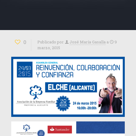
0
Publicado por
José María Gasalla
a
9
marzo, 2015