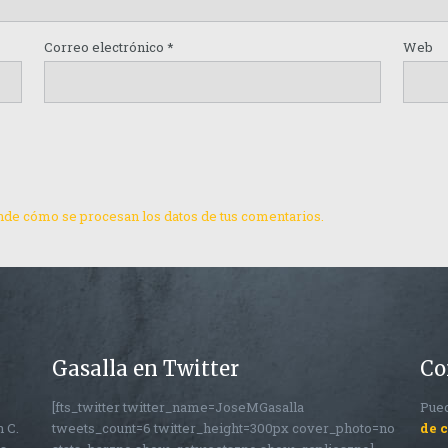
Correo electrónico
*
Web
de cómo se procesan los datos de tus comentarios.
Gasalla en Twitter
Co
[fts_twitter twitter_name=JoseMGasalla
Pued
n C.
tweets_count=6 twitter_height=300px cover_photo=no
de 