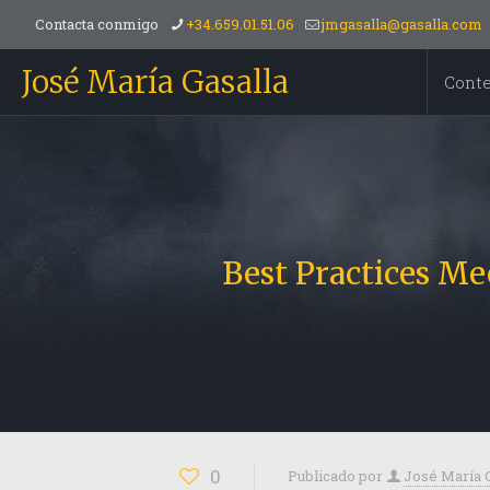
Contacta conmigo
+34.659.01.51.06
jmgasalla@gasalla.com
José María Gasalla
Cont
Best Practices M
0
Publicado por
José María 