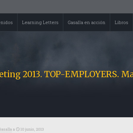
enidos
Learning Letters
Gasalla en acción
Libros
eeting 2013. TOP-EMPLOYERS. Madr
Gasalla
a
10 junio, 2013