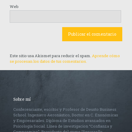
Web
Este sitio usa Akismet para reducir el spam.
Aprende cómo
se procesan los datos de tus comentarios.
Sobre mí
Conferenciante, escritor y Profesor de Deusto Business
School. Ingeniero Aeronáutico, Doctor en C. Enonómicas
y Empresariales. Diploma de Estudios avanzados en
Psicología Social. Línea de investigacion “Confianza y
Compromiso”, Presidente del grupo “Desarrollo