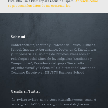
Este sitio usa Akismet para reducir el spam.
Aprende cómo
se procesan los datos de tus comentarios.
Sobre mí
Conferenciante, escritor y Profesor de Deusto Business
School. Ingeniero Aeronáutico, Doctor en C. Enonómicas
y Empresariales. Diploma de Estudios avanzados en
Psicología Social. Línea de investigacion “Confianza y
Compromiso”, Presidente del grupo “Desarrollo
Organizacional” y “Talentum”. Co-director del Máster de
Coaching Ejecutivo en DEUSTO Business School.
Gasalla en Twitter
[fts_twitter twitter_name=JoseMGasalla tweets_count=6
twitter_height=300px cover_photo=no stats_bar=no