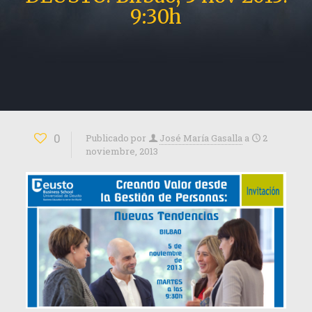
9:30h
0
Publicado por
José María Gasalla
a
2
noviembre, 2013