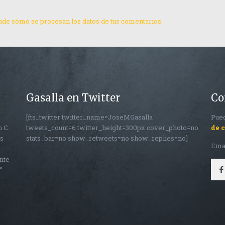
de cómo se procesan los datos de tus comentarios.
Gasalla en Twitter
Co
[fts_twitter twitter_name=JoseMGasalla
Pued
n C.
tweets_count=6 twitter_height=300px cover_photo=no
de 
os
stats_bar=no show_retweets=no show_replies=no]
Ema
nte
”.