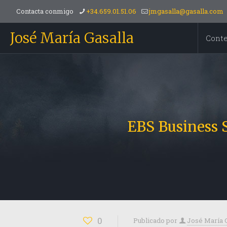
Contacta conmigo
+34.659.01.51.06
jmgasalla@gasalla.com
José María Gasalla
Cont
EBS Business S
0
Publicado por
José María 