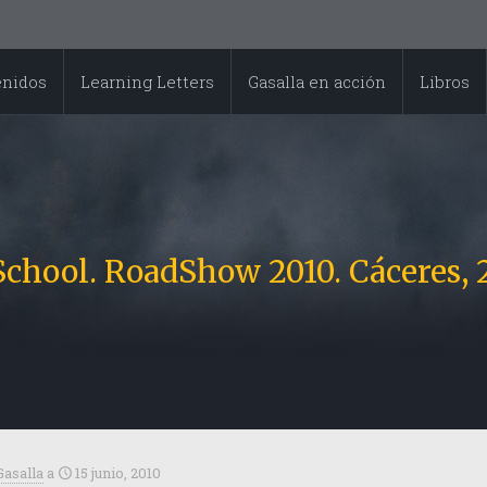
enidos
Learning Letters
Gasalla en acción
Libros
chool. RoadShow 2010. Cáceres, 2
Gasalla
a
15 junio, 2010