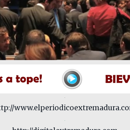
.
ttp://www.elperiodicoextremadura.c
.