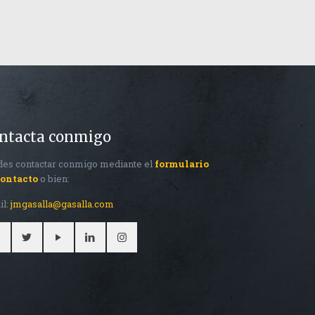
ntacta conmigo
es contactar conmigo mediante el
formulario
contacto
o bien:
il:
jmgasalla@gasalla.com