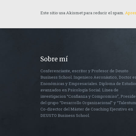
Este sitio usa Akismet para reducir el spam.
Apren
Sobre mí
Conferenciante, escritor y Profesor de Deusto
Business School. Ingeniero Aeronáutico, Doctor e
Enonómicas y Empresariales. Diploma de Estudi
avanzados en Psicología Social. Línea de
investigacion “Confianza y Compromiso”, Preside
del grupo “Desarrollo Organizacional” y “Talentum
Co-director del Máster de Coaching Ejecutivo en
DEUSTO Business School.