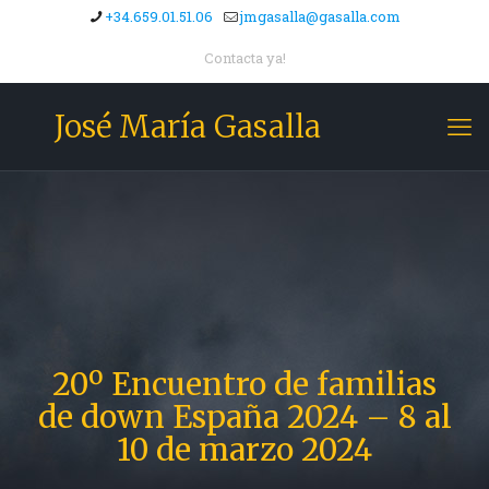
+34.659.01.51.06
jmgasalla@gasalla.com
Contacta ya!
José María Gasalla
20º Encuentro de familias
de down España 2024 – 8 al
10 de marzo 2024