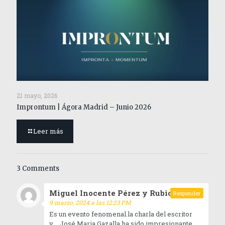
21 mayo, 2026
Improntum | Ágora Madrid – Junio 2026
Leer más
3 Comments
Miguel Inocente Pérez y Rubio
dice:
Responder
9 marzo, 2024 a las 12:23 PM
Es un evento fenomenal.la charla del escritor
y…..José Maria Gazalla ha sido impresionante,