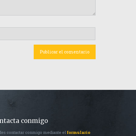
ntacta conmigo
es contactar conmigo mediante el
formulario