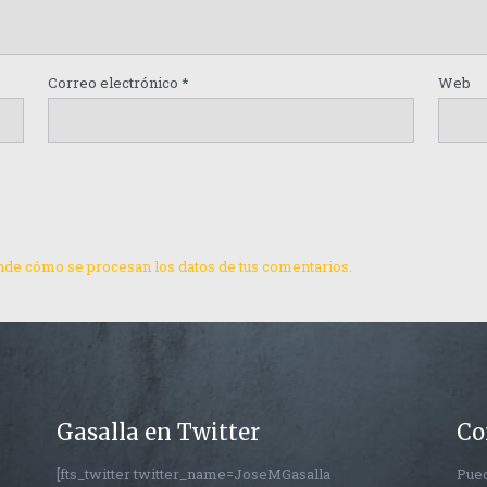
Correo electrónico
*
Web
de cómo se procesan los datos de tus comentarios.
Gasalla en Twitter
Co
[fts_twitter twitter_name=JoseMGasalla
Pued