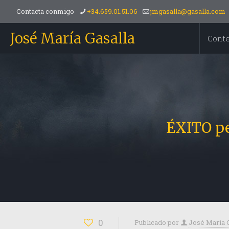
Contacta conmigo
+34.659.01.51.06
jmgasalla@gasalla.com
José María Gasalla
Cont
ÉXITO pe
0
Publicado por
José María 