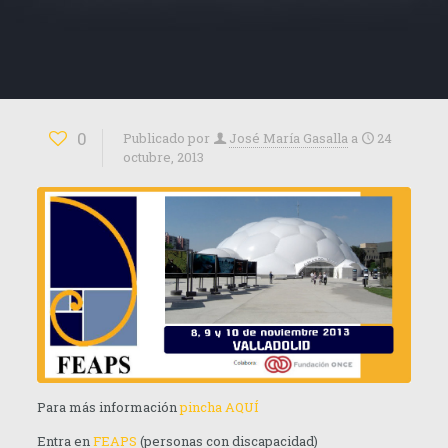
0
Publicado por
José María Gasalla
a
24
octubre, 2013
Para más información
pincha AQUÍ
Entra en
FEAPS
(personas con discapacidad)