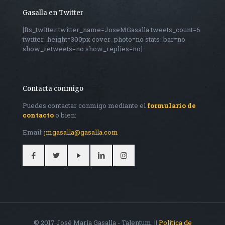
Gasalla en Twitter
[fts_twitter twitter_name=JoseMGasalla tweets_count=6
twitter_height=300px cover_photo=no stats_bar=no
show_retweets=no show_replies=no]
Contacta conmigo
Puedes contactar conmigo mediante el
formulario de
contacto
o bien:
Email:
jmgasalla@gasalla.com
© 2017 José María Gasalla - Talentum. ||
Política de