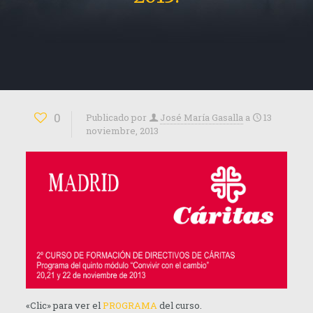
0
Publicado por
José María Gasalla
a
13
noviembre, 2013
«Clic» para ver el
PROGRAMA
del curso.