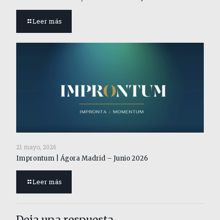
Leer más
21 mayo, 2026
Improntum | Ágora Madrid – Junio 2026
Leer más
Deja una respuesta