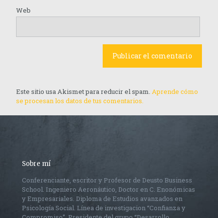
Web
Este sitio usa Akismet para reducir el spam.
Aprende cómo
se procesan los datos de tus comentarios.
Sobre mí
Conferenciante, escritor y Profesor de Deusto Business
School. Ingeniero Aeronáutico, Doctor en C. Enonómicas
y Empresariales. Diploma de Estudios avanzados en
Psicología Social. Línea de investigacion “Confianza y
Compromiso”, Presidente del grupo “Desarrollo