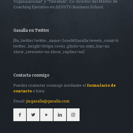
Organizacional” y “Talentum”. Co-director del Máster de
Coaching Ejecutivo en DEUSTO Business School.
Gasalla en Twitter
[fts_twitter twitter_name=JoseMGasalla tweets_count=6
twitter_height=300px cover_photo=no stats_bar=no
show_retweets=no show_replies=no]
Contacta conmigo
Puedes contactar conmigo mediante el
formulario de
contacto
o bien:
Email:
jmgasalla@gasalla.com