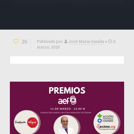
26
Publicado por
José María Gasalla
a
11
marzo, 2025