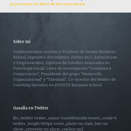
se procesan los datos de tus comentarios.
Sobre mí
Conferenciante, escritor y Profesor de Deusto Business
School. Ingeniero Aeronáutico, Doctor en C. Enonómicas
y Empresariales. Diploma de Estudios avanzados en
Psicología Social. Línea de investigacion “Confianza y
Compromiso”, Presidente del grupo “Desarrollo
Organizacional” y “Talentum”. Co-director del Máster de
Coaching Ejecutivo en DEUSTO Business School.
Gasalla en Twitter
[fts_twitter twitter_name=JoseMGasalla tweets_count=6
twitter_height=300px cover_photo=no stats_bar=no
show_retweets=no show_replies=no]