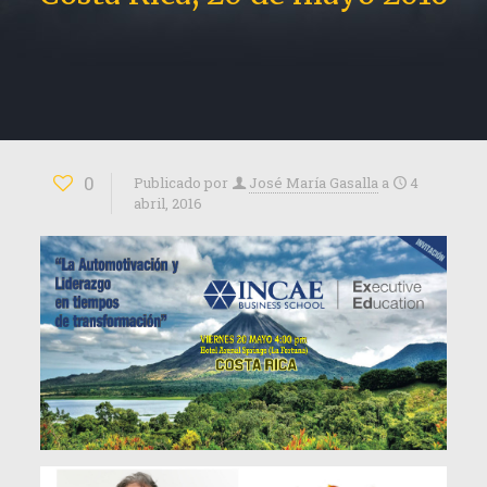
0
Publicado por
José María Gasalla
a
4
abril, 2016