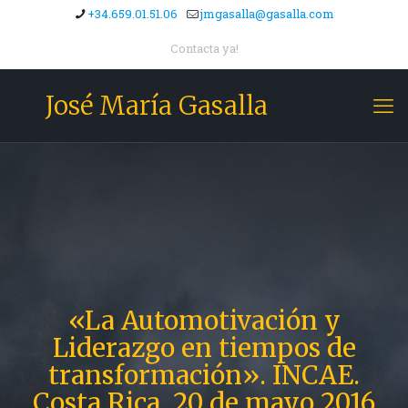
+34.659.01.51.06
jmgasalla@gasalla.com
Contacta ya!
José María Gasalla
«La Automotivación y
Liderazgo en tiempos de
transformación». INCAE.
Costa Rica, 20 de mayo 2016