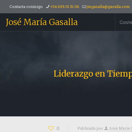
Contacta conmigo
+34.659.01.51.06
jmgasalla@gasalla.com
José María Gasalla
Cont
Liderazgo en Tiempo
0
Publicado por
José María 