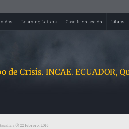
enidos
Learning Letters
Gasalla en acción
Libros
 de Crisis. INCAE. ECUADOR, Qui
Gasalla
a
22 febrero, 2016