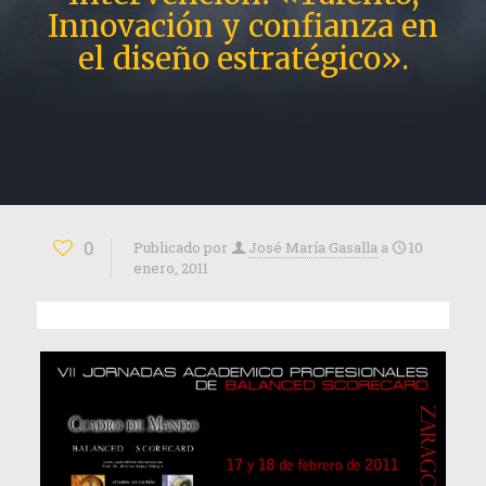
Innovación y confianza en
el diseño estratégico».
0
Publicado por
José María Gasalla
a
10
enero, 2011