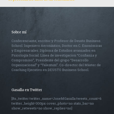
Sobre mí
Conferenciante, escritor y Profesor de Deusto Business
School. Ingeniero Aeronáutico, Doctor en C. Enonómicas
y Empresariales. Diploma de Estudios avanzados en
Psicología Social. Línea de investigacion “Confianza y
Compromiso”, Presidente del grupo “Desarrollo
Organizacional” y “Talentum”. Co-director del Máster de
Coaching Ejecutivo en DEUSTO Business School.
Gasalla en Twitter
[fts_twitter twitter_name=JoseMGasalla tweets_count=6
twitter_height=300px cover_photo=no stats_bar=no
show_retweets=no show_replies=no]