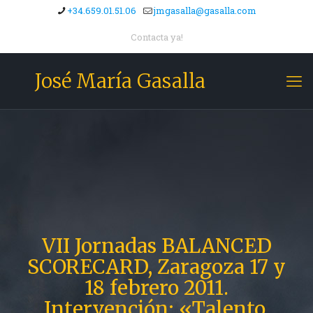
+34.659.01.51.06
jmgasalla@gasalla.com
Contacta ya!
José María Gasalla
VII Jornadas BALANCED
SCORECARD, Zaragoza 17 y
18 febrero 2011.
Intervención: «Talento,