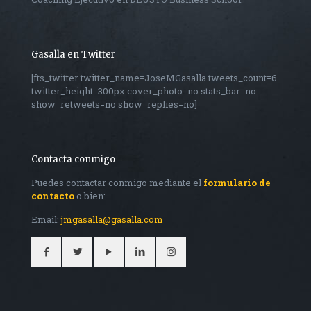
Gasalla en Twitter
[fts_twitter twitter_name=JoseMGasalla tweets_count=6
twitter_height=300px cover_photo=no stats_bar=no
show_retweets=no show_replies=no]
Contacta conmigo
Puedes contactar conmigo mediante el
formulario de
contacto
o bien:
Email:
jmgasalla@gasalla.com