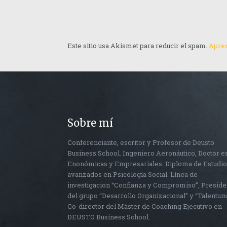
Este sitio usa Akismet para reducir el spam.
Apren
Sobre mí
Conferenciante, escritor y Profesor de Deusto
Business School. Ingeniero Aeronáutico, Doctor e
Enonómicas y Empresariales. Diploma de Estudi
avanzados en Psicología Social. Línea de
investigacion “Confianza y Compromiso”, Preside
del grupo “Desarrollo Organizacional” y “Talentum
Co-director del Máster de Coaching Ejecutivo en
DEUSTO Business School.