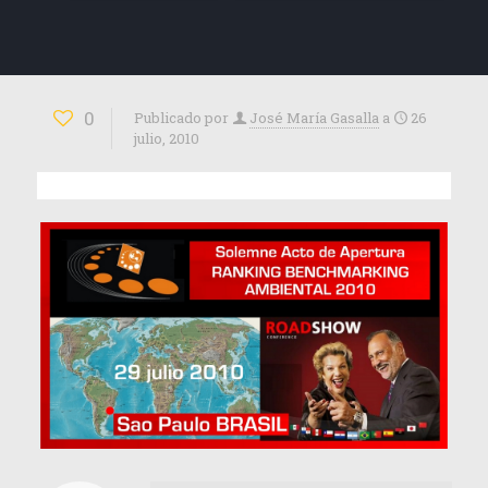
0
Publicado por
José María Gasalla
a
26
julio, 2010