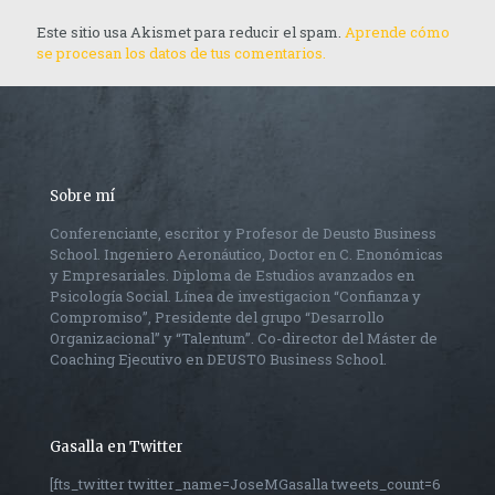
Este sitio usa Akismet para reducir el spam.
Aprende cómo
se procesan los datos de tus comentarios.
Sobre mí
Conferenciante, escritor y Profesor de Deusto Business
School. Ingeniero Aeronáutico, Doctor en C. Enonómicas
y Empresariales. Diploma de Estudios avanzados en
Psicología Social. Línea de investigacion “Confianza y
Compromiso”, Presidente del grupo “Desarrollo
Organizacional” y “Talentum”. Co-director del Máster de
Coaching Ejecutivo en DEUSTO Business School.
Gasalla en Twitter
[fts_twitter twitter_name=JoseMGasalla tweets_count=6