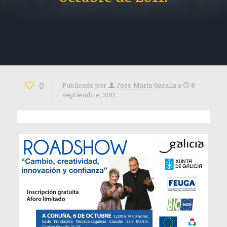
0
Publicado por
José María Gasalla
a
8
septiembre, 2011