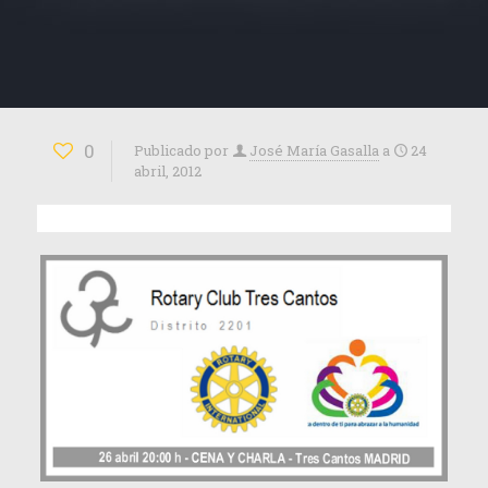
0
Publicado por
José María Gasalla
a
24
abril, 2012